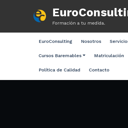
Saltar
EuroConsult
al
contenido
Formación a tu medida.
EuroConsulting
Nosotros
Servici
Cursos Baremables
Matriculación
Política de Calidad
Contacto