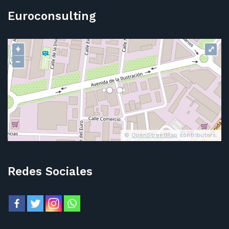
Euroconsulting
+
⤢
−
©
OpenStreetMap
contributors.
Redes Sociales