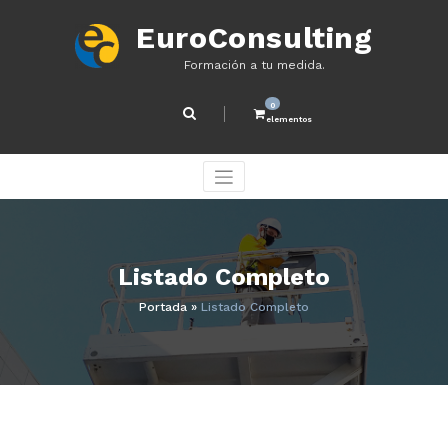
Saltar
al
EuroConsulting
contenido
Formación a tu medida.
0
elementos
Listado Completo
Portada
»
Listado Completo