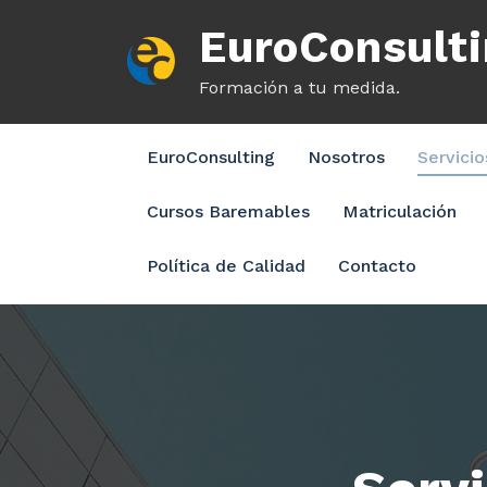
Saltar
EuroConsult
al
contenido
Formación a tu medida.
EuroConsulting
Nosotros
Servici
Cursos Baremables
Matriculación
Política de Calidad
Contacto